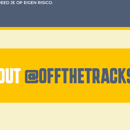
ED JE OP EIGEN RISICO.
 OUT
@OFFTHETRACK