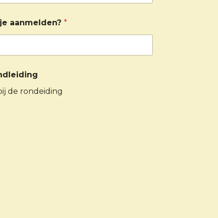
 je aanmelden?
*
dleiding
 bij de rondeiding